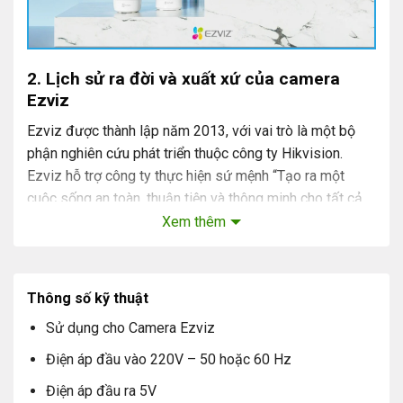
2. Lịch sử ra đời và xuất xứ của camera
Ezviz
Ezviz được thành lập năm 2013, với vai trò là một bộ
phận nghiên cứu phát triển thuộc công ty Hikvision.
Ezviz hỗ trợ công ty thực hiện sứ mệnh “Tạo ra một
cuộc sống an toàn, thuận tiện và thông minh cho tất cả
mọi người”.
Xem thêm
Đến năm 2015 thì Ezviz chính thức tách ra mảng riêng
chuyên về thiết bị nhà thông minh và sản xuất các dòng
Thông số kỹ thuật
camera an ninh, thiết bị nhà thông minh. Sản phẩm nổi
Sử dụng cho Camera Ezviz
bật bất của Ezviz chính là camera an ninh.
Điện áp đầu vào 220V – 50 hoặc 60 Hz
Năm 2016, Ezviz đã chính thức trở thành công ty con
Điện áp đầu ra 5V
của Hikvision. Hoạt động chủ yếu trong lĩnh vực về thiết