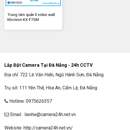
5. Thông số kỹ thuật nguồn camera wifi
Ezviz trong nhà CS-H6c-R105-1J4WF
Trung tâm quản lí video wall
Sử dụng cho Camera Ezviz
Kbvision KX-F70M
Điện áp đầu vào 220V – 50 hoặc 60 Hz
Điện áp đầu ra 5V
Dây dài 3.5m
Dây sạc: hàng chính hãng
Lắp Đặt Camera Tại Đà Nẵng - 24h CCTV
6. Đánh giá nguồn camera wifi Ezviz trong
Địa chỉ: 722 Lê Văn Hiến, Ngũ Hành Sơn, Đà Nẵng
nhà CS-H6c-R105-1J4WF
Trụ sở: 111 Yên Thế, Hòa An, Cẩm Lệ, Đà Nẵng
Ưu điểm
Hotline: 0975626357
Thiết kế nhỏ gọn, chắc chắn và bền bỉ với
vỏ nhựa cách điện an toàn và bền bỉ
Email : lienhe@camera24h.net.vn
Hàng chính hãng ADP được lắp ráp bởi các
Website: http://camera24h.net.vn/
linh kiện mạch cao cấp đã đo test kỹ lưỡng