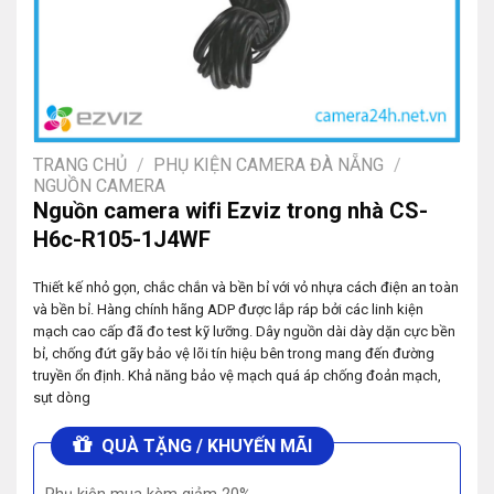
TRANG CHỦ
/
PHỤ KIỆN CAMERA ĐÀ NẴNG
/
NGUỒN CAMERA
Nguồn camera wifi Ezviz trong nhà CS-
H6c-R105-1J4WF
Thiết kế nhỏ gọn, chắc chắn và bền bỉ với vỏ nhựa cách điện an toàn
và bền bỉ. Hàng chính hãng ADP được lắp ráp bởi các linh kiện
mạch cao cấp đã đo test kỹ lưỡng. Dây nguồn dài dày dặn cực bền
bỉ, chống đứt gãy bảo vệ lõi tín hiệu bên trong mang đến đường
truyền ổn định. Khả năng bảo vệ mạch quá áp chống đoản mạch,
sụt dòng
QUÀ TẶNG / KHUYẾN MÃI