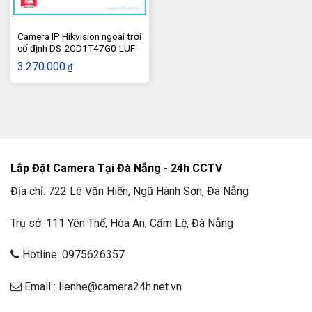
Camera IP Hikvision ngoài trời
cố định DS-2CD1T47G0-LUF
3.270.000
₫
Lắp Đặt Camera Tại Đà Nẵng - 24h CCTV
Hình ảnh sắc nét Full HD 1080p
Địa chỉ: 722 Lê Văn Hiến, Ngũ Hành Sơn, Đà Nẵng
Camera 2.0MP mang đến chất lượng quan sát rõ ràng,
Trụ sở: 111 Yên Thế, Hòa An, Cẩm Lệ, Đà Nẵng
chi tiết.
Hotline: 0975626357
Hỗ trợ hồng ngoại ban đêm
Quan sát rõ ràng trong điều kiện thiếu sáng với tầm nhìn
Email : lienhe@camera24h.net.vn
hồng ngoại lên đến 20m.