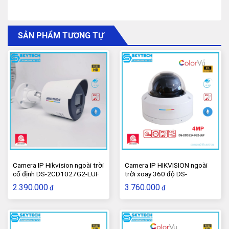
7208HGHI-K1 (S)
SẢN PHẨM TƯƠNG TỰ
8-ch 1080p Lite 1U H.265 DVR
Nén video H.265 Pro + / H.265 Pro / H.265
Camera IP Hikvision ngoài trời
Camera IP HIKVISION ngoài
cố định DS-2CD1027G2-LUF
trời xoay 360 độ DS-
Đầu vào video HDTVI / AHD / CVI / CVBS / IP
2CD1147G2-LUF
2.390.000
3.760.000
₫
₫
Âm thanh qua cáp đồng trục
Đầu vào camera IP lên đến 10 ch (lên đến 5 MP)