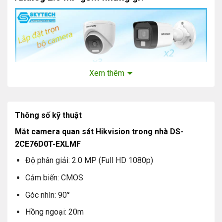
Xem thêm
Thông số kỹ thuật
Mắt camera quan sát Hikvision trong nhà DS-
Mắt camera quan sát Hikvision trong nhà: Số lượng 3
2CE76D0T-EXLMF
Mắt camera quan sát Hikvision ngoài trời: Số lượng 2
Độ phân giải: 2.0 MP (Full HD 1080p)
Ổ cứng lưu trữ chuyên dụng camera: 1T Số lượng 01
Cảm biến: CMOS
Đầu ghi 8 kênh tích hợp: Số lượng 01
Góc nhìn: 90°
Nguồn camera: Số lượng 05
Hồng ngoại: 20m
Balun: số lượng 10