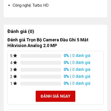
Cảm biến: CMOS
Công nghệ: Turbo HD
Góc nhìn: 90°
Hồng ngoại: 20m
Chống thấm nước, chống bụi: IP66 (chống nước tốt
Đánh giá (0)
cho môi trường ngoài trời)
Đánh giá Trọn Bộ Camera Đầu Ghi 5 Mắt
Hikvision Analog 2.0 MP
Đặc điểm: Ống kính cố định, thiết kế phù hợp cho môi
trường ngoài trời
0%
| 0 đánh giá
5
Công nghệ: Turbo HD
0%
| 0 đánh giá
4
0%
| 0 đánh giá
3
Ổ cứng lưu trữ chuyên dụng camera
0%
| 0 đánh giá
2
Dung lượng: 1T
0%
| 0 đánh giá
1
Chuyên dụng cho hệ thống camera an ninh
ĐÁNH GIÁ NGAY
Tốc độ quay cao và khả năng ghi hình liên tục
Đầu ghi 8 kênh tích hợp HDTVI H.265+ Hikvision DS-