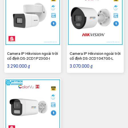
Khả năng mã hóa lên đến 1080p lite @ 25/30 khung
hình / giây
Tối đa 1200 m cho tín hiệu HDTVI 720p
Nguồn camera
Cung cấp nguồn ổn định cho các camera quan sát
Điện áp: 12V DC, công suất phù hợp với các loại
Camera IP Hikvision ngoài trời
Camera IP Hikvision ngoài trời
cố định DS-2CD1P23G0-I
cố định DS-2CD1047G0-L
camera Hikvision
3.290.000
3.070.000
₫
₫
Balun
Thiết bị chuyển đổi tín hiệu từ camera analog sang tín
hiệu truyền qua cáp mạng (UTP)
Đảm bảo tín hiệu ổn định và chất lượng cao cho hệ
thống camera
Đánh giá Trọn Bộ Camera Đầu Ghi 5 Mắt
Hikvision Analog 2.0 MP