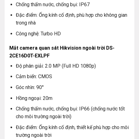
Chống thấm nước, chống bụi: IP67
Mắt camera quan sát Hikvision trong nhà DS-
Đặc điểm: Ống kính cố định, phù hợp cho không gian
2CE76D0T-EXLMF
trong nhà
Độ phân giải: 2.0 MP (Full HD 1080p)
Công nghệ: Turbo HD
Cảm biến: CMOS
Mắt camera quan sát Hikvision ngoài trời DS-
Góc nhìn: 90°
2CE16D0T-EXLPF
Hồng ngoại: 20m
Độ phân giải: 2.0 MP (Full HD 1080p)
Chống thấm nước, chống bụi: IP67
Cảm biến: CMOS
Đặc điểm: Ống kính cố định, phù hợp cho không gian
Góc nhìn: 90°
trong nhà
Hồng ngoại: 20m
Công nghệ: Turbo HD
Chống thấm nước, chống bụi: IP66 (chống nước tốt
Mắt camera quan sát Hikvision ngoài trời DS-
cho môi trường ngoài trời)
2CE16D0T-EXLPF
Đặc điểm: Ống kính cố định, thiết kế phù hợp cho môi
Độ phân giải: 2.0 MP (Full HD 1080p)
trường ngoài trời