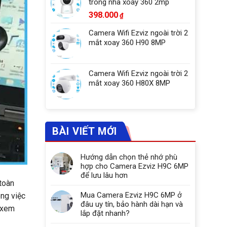
trong nhà xoay 360 2mp
398.000
₫
Camera Wifi Ezviz ngoài trời 2
mắt xoay 360 H90 8MP
Camera Wifi Ezviz ngoài trời 2
mắt xoay 360 H80X 8MP
BÀI VIẾT MỚI
Hướng dẫn chọn thẻ nhớ phù
hợp cho Camera Ezviz H9C 6MP
để lưu lâu hơn
 toàn
Mua Camera Ezviz H9C 6MP ở
ong việc
đâu uy tín, bảo hành dài hạn và
n xem
lắp đặt nhanh?