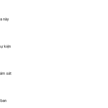
ra này
sự kiện
iám sát
 ban