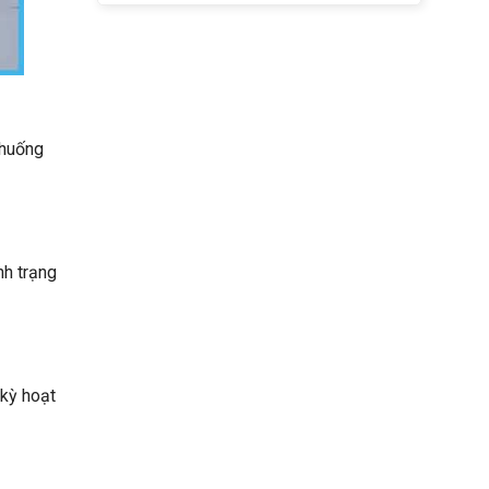
 huống
nh trạng
 kỳ hoạt