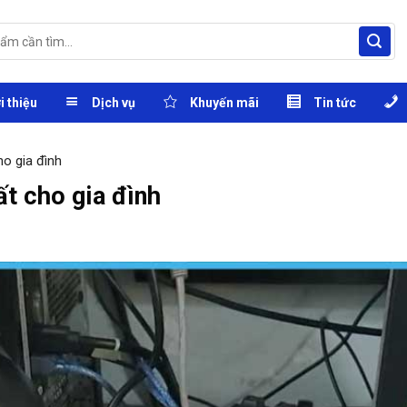
i thiệu
Dịch vụ
Khuyến mãi
Tin tức
ho gia đình
ất cho gia đình