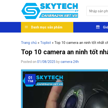
Skip
to
Tìm
kiếm:
content
Danh mục sản phẩm
Giớ
Trang chủ
»
Toplist
»
Top 10 camera an ninh tốt nhất c
Top 10 camera an ninh tốt nh
Posted on
01/08/2025
by
camera 24h
01
Th8