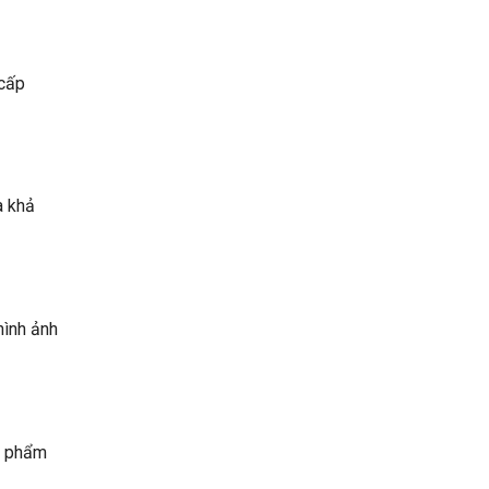
 cấp
à khả
hình ảnh
ản phẩm