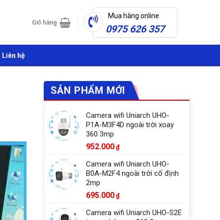
Mua hàng online
Giỏ hàng
0975 626 357
Liên hệ
SẢN PHẨM MỚI
Camera wifi Uniarch UHO-
P1A-M3F4D ngoài trời xoay
360 3mp
952.000
₫
Camera wifi Uniarch UHO-
B0A-M2F4 ngoài trời cố định
2mp
695.000
₫
Camera wifi Uniarch UHO-S2E