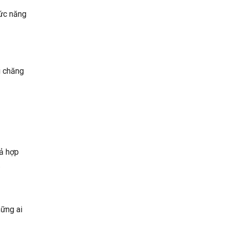
hức năng
i chăng
ả hợp
.
hững ai