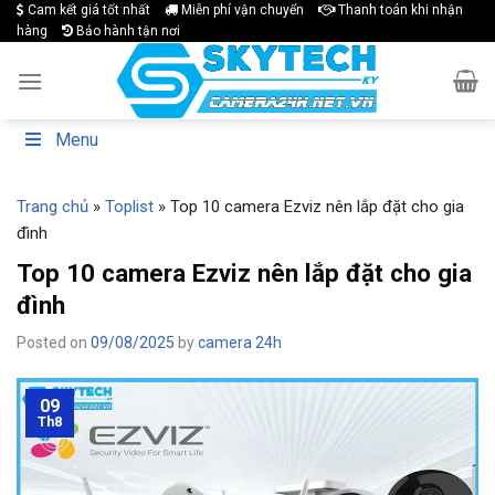
Skip
Cam kết giá tốt nhất
Miễn phí vận chuyển
Thanh toán khi nhận
hàng
Bảo hành tận nơi
to
content
Menu
Trang chủ
»
Toplist
»
Top 10 camera Ezviz nên lắp đặt cho gia
đình
Top 10 camera Ezviz nên lắp đặt cho gia
đình
Posted on
09/08/2025
by
camera 24h
09
Th8