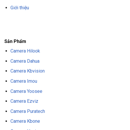
Giới thiệu
F8BET
TRANG CHỦ F8BET
NHÀ CÁI F8BET
F8BET CASINO
TẢI F8BET
APP
F8BET
NỔ HŨ F8BET
THỂ THAO F8BET
Sản Phẩm
Camera Hilook
Camera Dahua
Camera Kbvision
Camera Imou
Camera Yoosee
Camera Ezviz
Camera Puratech
Camera Kbone