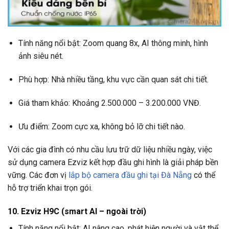
Tính năng nổi bật: Zoom quang 8x, AI thông minh, hình
ảnh siêu nét.
Phù hợp: Nhà nhiều tầng, khu vực cần quan sát chi tiết.
Giá tham khảo: Khoảng 2.500.000 – 3.200.000 VNĐ.
Ưu điểm: Zoom cực xa, không bỏ lỡ chi tiết nào.
Với các gia đình có nhu cầu lưu trữ dữ liệu nhiều ngày, việc
sử dụng camera Ezviz kết hợp đầu ghi hình là giải pháp bền
vững. Các đơn vị
lắp bộ camera đầu ghi tại Đà Nẵng
có thể
hỗ trợ triển khai trọn gói.
10. Ezviz H9C (smart AI – ngoài trời)
Tính năng nổi bật: AI nâng cao, phát hiện người và vật thể,