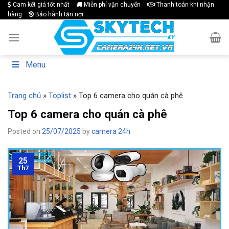
Skip
Cam kết giá tốt nhất
Miễn phí vận chuyển
Thanh toán khi nhận
hàng
Bảo hành tận nơi
to
content
Menu
Trang chủ
»
Toplist
»
Top 6 camera cho quán cà phê
Top 6 camera cho quán cà phê
Posted on
25/07/2025
by
camera 24h
25
Th7