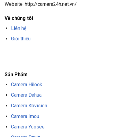
Website: http://camera24h.net.vn/
Về chúng tôi
Liên hệ
Giới thiệu
F8BET
TRANG CHỦ F8BET
NHÀ CÁI F8BET
F8BET CASINO
TẢI F8BET
APP
F8BET
NỔ HŨ F8BET
THỂ THAO F8BET
Sản Phẩm
Camera Hilook
Camera Dahua
Camera Kbvision
Camera Imou
Camera Yoosee