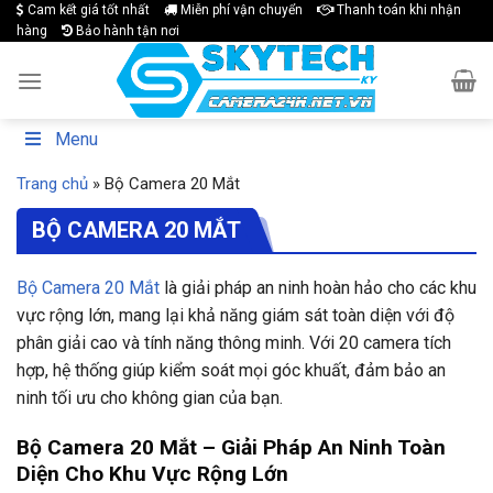
Skip
Cam kết giá tốt nhất
Miễn phí vận chuyển
Thanh toán khi nhận
hàng
Bảo hành tận nơi
to
content
Menu
Trang chủ
»
Bộ Camera 20 Mắt
BỘ CAMERA 20 MẮT
Bộ Camera 20 Mắt
là giải pháp an ninh hoàn hảo cho các khu
vực rộng lớn, mang lại khả năng giám sát toàn diện với độ
phân giải cao và tính năng thông minh. Với 20 camera tích
hợp, hệ thống giúp kiểm soát mọi góc khuất, đảm bảo an
ninh tối ưu cho không gian của bạn.
Bộ Camera 20 Mắt – Giải Pháp An Ninh Toàn
Diện Cho Khu Vực Rộng Lớn