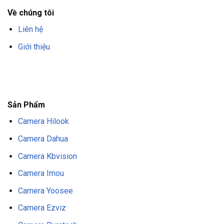
Về chúng tôi
Liên hệ
Giới thiệu
F8BET
TRANG CHỦ F8BET
NHÀ CÁI F8BET
F8BET CASINO
TẢI F8BET
APP
F8BET
NỔ HŨ F8BET
THỂ THAO F8BET
Sản Phẩm
Camera Hilook
Camera Dahua
Camera Kbvision
Camera Imou
Camera Yoosee
Camera Ezviz