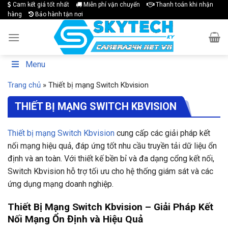
Skip
Cam kết giá tốt nhất
Miễn phí vận chuyển
Thanh toán khi nhận
hàng
Bảo hành tận nơi
to
content
Menu
Trang chủ
»
Thiết bị mạng Switch Kbvision
THIẾT BỊ MẠNG SWITCH KBVISION
Thiết bị mạng Switch Kbvision
cung cấp các giải pháp kết
nối mạng hiệu quả, đáp ứng tốt nhu cầu truyền tải dữ liệu ổn
định và an toàn. Với thiết kế bền bỉ và đa dạng cổng kết nối,
Switch Kbvision hỗ trợ tối ưu cho hệ thống giám sát và các
ứng dụng mạng doanh nghiệp.
Thiết Bị Mạng Switch Kbvision – Giải Pháp Kết
Nối Mạng Ổn Định và Hiệu Quả