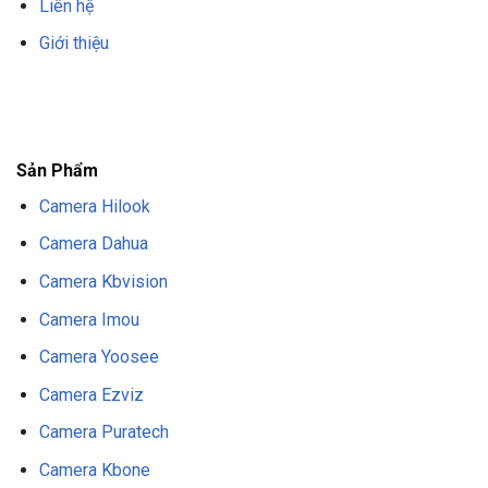
Liên hệ
Giới thiệu
F8BET
TRANG CHỦ F8BET
NHÀ CÁI F8BET
F8BET CASINO
TẢI F8BET
APP
F8BET
NỔ HŨ F8BET
THỂ THAO F8BET
Sản Phẩm
Camera Hilook
Camera Dahua
Camera Kbvision
Camera Imou
Camera Yoosee
Camera Ezviz
Camera Puratech
Camera Kbone