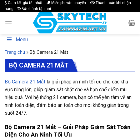
Skip
Cam kết giá tốt nhất
Miễn phí vận chuyển
Thanh toán khi nhận
hàng
Bảo hành tận nơi
to
content
Menu
Trang chủ
»
Bộ Camera 21 Mắt
BỘ CAMERA 21 MẮT
Bộ Camera 21 Mắt
là giải pháp an ninh tối ưu cho các khu
vực rộng lớn, giúp giám sát chặt chẽ và hạn chế điểm mù
hiệu quả. Với hệ thống 21 camera, bạn có thể yên tâm về an
ninh toàn diện, đảm bảo an toàn cho mọi không gian trong
suốt 24/7.
Bộ Camera 21 Mắt – Giải Pháp Giám Sát Toàn
Diện Cho An Ninh Tối Ưu