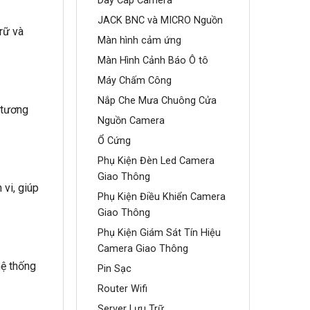
Dây Cáp Camera
JACK BNC và MICRO Nguồn
rữ và
Màn hình cảm ứng
Màn Hình Cảnh Báo Ô tô
Máy Chấm Công
Nắp Che Mưa Chuông Cửa
 tương
Nguồn Camera
Ổ Cứng
Phụ Kiện Đèn Led Camera
Giao Thông
 vi, giúp
Phụ Kiện Điều Khiển Camera
Giao Thông
Phụ Kiện Giám Sát Tín Hiệu
Camera Giao Thông
hệ thống
Pin Sạc
Router Wifi
Server Lưu Trữ