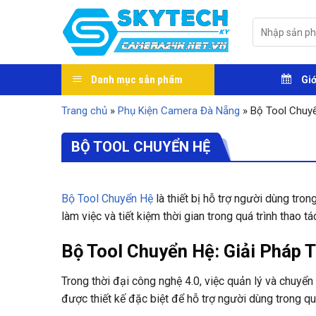
Skip
to
Tìm
kiếm:
content
Danh mục sản phẩm
Giớ
Trang chủ
»
Phụ Kiện Camera Đà Nẵng
»
Bộ Tool Chuy
BỘ TOOL CHUYỂN HỆ
Bộ Tool Chuyển Hệ
là thiết bị hỗ trợ người dùng tron
làm việc và tiết kiệm thời gian trong quá trình thao tá
Bộ Tool Chuyển Hệ: Giải Pháp 
Trong thời đại công nghệ 4.0, việc quản lý và chuyể
được thiết kế đặc biệt để hỗ trợ người dùng trong quá