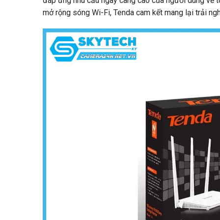
đáp ứng nhu cầu ngày càng cao của người dùng về tố
mở rộng sóng Wi-Fi, Tenda cam kết mang lại trải n