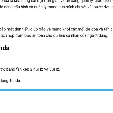
enda là khả năng cài đặt đơn giản và dễ dàng quản lý. Giao diện 
 dàng cấu hình và quản lý mạng của mình chỉ với vài bước đơn g
bảo mật tiên tiến, giúp bảo vệ mạng khỏi các mối đe dọa và tấn 
tích hợp đảm bảo an toàn cho dữ liệu cá nhân của người dùng.
nda
 trợ băng tần kép 2.4GHz và 5GHz.
 dụng Tenda.