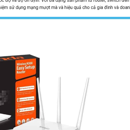
c độ và độ ổn định. Với đa dạng sản phẩm từ router, switch đến t
ghiệm sử dụng mạng mượt mà và hiệu quả cho cả gia đình và doan