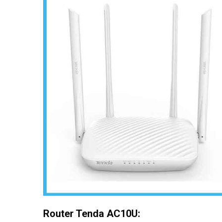
Router Tenda AC10U
: