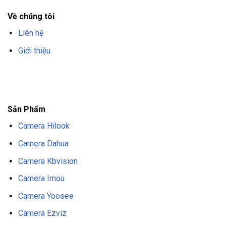
Về chúng tôi
Liên hệ
Giới thiệu
F8BET
TRANG CHỦ F8BET
NHÀ CÁI F8BET
F8BET CASINO
TẢI F8BET
APP
F8BET
NỔ HŨ F8BET
THỂ THAO F8BET
Sản Phẩm
Camera Hilook
Camera Dahua
Camera Kbvision
Camera Imou
Camera Yoosee
Camera Ezviz