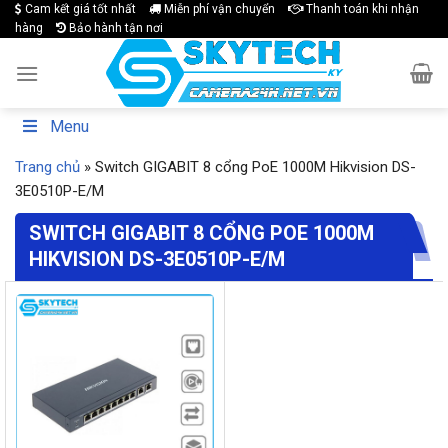
Skip
Cam kết giá tốt nhất
Miễn phí vận chuyển
Thanh toán khi nhận
hàng
Bảo hành tận nơi
to
content
Menu
Trang chủ
»
Switch GIGABIT 8 cổng PoE 1000M Hikvision DS-
3E0510P-E/M
SWITCH GIGABIT 8 CỔNG POE 1000M
HIKVISION DS-3E0510P-E/M