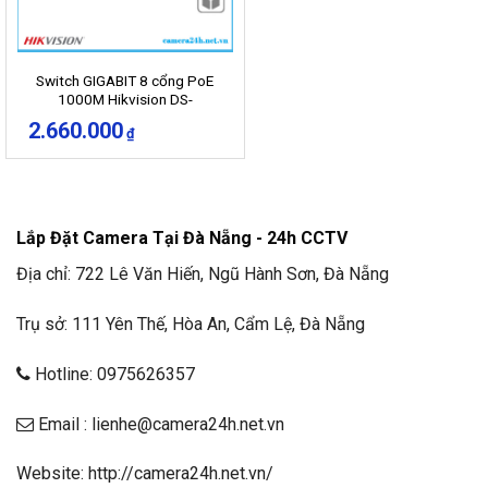
Switch GIGABIT 8 cổng PoE
1000M Hikvision DS-
3E0510P-E/M
2.660.000
₫
Lắp Đặt Camera Tại Đà Nẵng - 24h CCTV
Địa chỉ: 722 Lê Văn Hiến, Ngũ Hành Sơn, Đà Nẵng
Trụ sở: 111 Yên Thế, Hòa An, Cẩm Lệ, Đà Nẵng
Hotline: 0975626357
Email : lienhe@camera24h.net.vn
Website: http://camera24h.net.vn/